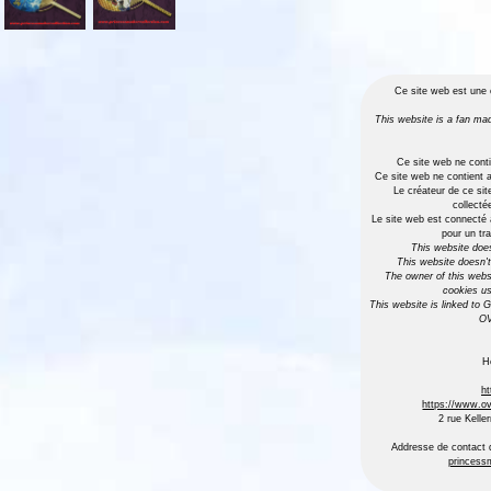
Ce site web est une c
This website is a fan mad
Ce site web ne conti
Ce site web ne contient a
Le créateur de ce si
collecté
Le site web est connecté
pour un tra
This website does
This website doesn't
The owner of this websi
cookies u
This website is linked to
OV
H
ht
https://www.ov
2 rue Kell
Addresse de contact d
princess